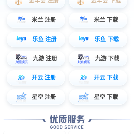
翻斗提升机
双斗提升机
GTB高效斗式提升机
TD250型斗式提升机
HL350环链提升机
NE50板链提升机
GTD高效带式斗式提升机
粮食带式斗式提升机
环链链条提升机
单板链链条提升机
TD650皮带斗提机